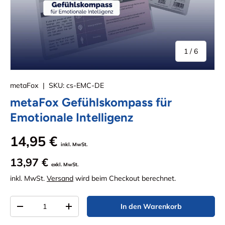
von
1
/
6
metaFox
|
SKU:
cs-EMC-DE
metaFox Gefühlskompass für
Emotionale Intelligenz
14,95 €
inkl. MwSt.
13,97 €
exkl. MwSt.
inkl. MwSt.
Versand
wird beim Checkout berechnet.
Anzahl
In den Warenkorb
Menge verringern
Menge erhöhen