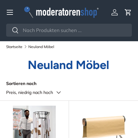
Menü
Direkt zum Inhalt
Einloggen
Ein
Suchen
Suchen
Startseite
Neuland Möbel
Neuland Möbel
Sortieren nach
Preis, niedrig nach hoch