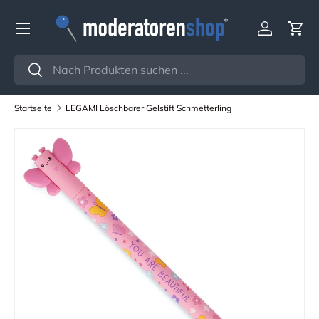
Menü
Direkt zum Inhalt
Einloggen
Ein
Suchen
Suchen
Startseite
LEGAMI Löschbarer Gelstift Schmetterling
Zu Produktinformationen springen