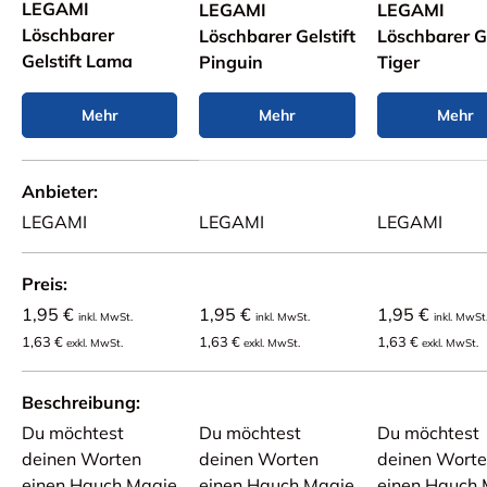
LEGAMI
LEGAMI
LEGAMI
Löschbarer
Löschbarer Gelstift
Löschbarer Ge
Gelstift Lama
Pinguin
Tiger
Mehr
Mehr
Mehr
Eine Tabelle zum Vergleich von 4 Produkten
Anbieter
LEGAMI
LEGAMI
LEGAMI
Preis
1,95 €
1,95 €
1,95 €
inkl. MwSt.
inkl. MwSt.
inkl. MwSt
1,63 €
1,63 €
1,63 €
exkl. MwSt.
exkl. MwSt.
exkl. MwSt.
Beschreibung
Du möchtest
Du möchtest
Du möchtest
deinen Worten
deinen Worten
deinen Wort
einen Hauch Magie
einen Hauch Magie
einen Hauch 