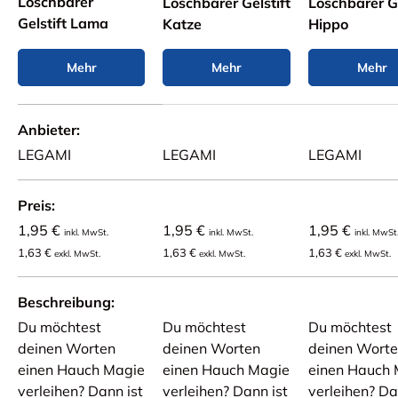
Löschbarer
Löschbarer Gelstift
Löschbarer Ge
Gelstift Lama
Katze
Hippo
Mehr
Mehr
Mehr
Eine Tabelle zum Vergleich von 4 Produkten
Anbieter
LEGAMI
LEGAMI
LEGAMI
Preis
1,95 €
1,95 €
1,95 €
inkl. MwSt.
inkl. MwSt.
inkl. MwSt
1,63 €
1,63 €
1,63 €
exkl. MwSt.
exkl. MwSt.
exkl. MwSt.
Beschreibung
Du möchtest
Du möchtest
Du möchtest
deinen Worten
deinen Worten
deinen Wort
einen Hauch Magie
einen Hauch Magie
einen Hauch 
verleihen? Dann ist
verleihen? Dann ist
verleihen? Da