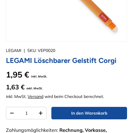
LEGAMI
|
SKU:
VEP0020
LEGAMI Löschbarer Gelstift Corgi
1,95 €
inkl. MwSt.
1,63 €
exkl. MwSt.
inkl. MwSt.
Versand
wird beim Checkout berechnet.
Anzahl
In den Warenkorb
Menge verringern
Menge erhöhen
Zahlungsmöglichkeiten:
Rechnung, Vorkasse,