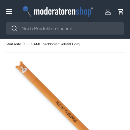
Menü
Direkt zum Inhalt
Einloggen
Ein
Suchen
Suchen
Startseite
LEGAMI Löschbarer Gelstift Corgi
Zu Produktinformationen springen